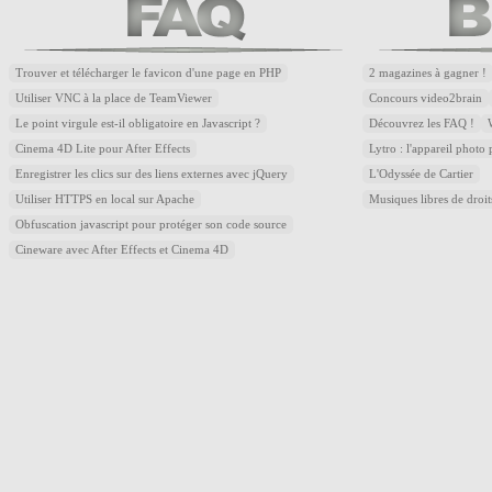
Trouver et télécharger le favicon d'une page en PHP
2 magazines à gagner !
Utiliser VNC à la place de TeamViewer
Concours video2brain
Le point virgule est-il obligatoire en Javascript ?
Découvrez les FAQ !
Cinema 4D Lite pour After Effects
Lytro : l'appareil photo
Enregistrer les clics sur des liens externes avec jQuery
L'Odyssée de Cartier
Utiliser HTTPS en local sur Apache
Musiques libres de droi
Obfuscation javascript pour protéger son code source
Cineware avec After Effects et Cinema 4D