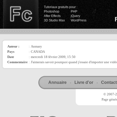
Tutoriaux gratuits pour :
Photoshop
PHP
After Effects
jQuery
3D Studio Max
WordPress
Auteur :
:
Anmary
Pays
:
CANADA
Date
:
mercredi 18 février 2009, 15:50
Commentaire
:
J'aimerais savoir pourquoi quand j'essaie d'importer une vidéo
Annuaire
Livre d'or
Contact
-
-
© 2007-20
Page génér