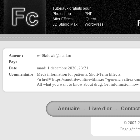
Tutoriaux gratuits pour :
Photoshop
PHP
After Effects
jQuery
3D Studio Max
WordPress
Auteur :
:
w40kdow2@mail.ru
Pays
:
Date
:
mardi 1 décembre 2020, 23:21
Commentaire
:
Meds information for patients. Short-Term Effects.
<a href="https://smotrite-online-films.ru">generic valtrex 
All what you want to know about drug. Get information now.
Annuaire
Livre d'or
Contact
-
-
© 2007-20
Page généré