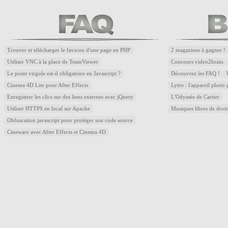
Trouver et télécharger le favicon d'une page en PHP
2 magazines à gagner !
Utiliser VNC à la place de TeamViewer
Concours video2brain
Le point virgule est-il obligatoire en Javascript ?
Découvrez les FAQ !
Cinema 4D Lite pour After Effects
Lytro : l'appareil photo
Enregistrer les clics sur des liens externes avec jQuery
L'Odyssée de Cartier
Utiliser HTTPS en local sur Apache
Musiques libres de droi
Obfuscation javascript pour protéger son code source
Cineware avec After Effects et Cinema 4D