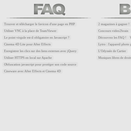
Trouver et télécharger le favicon d'une page en PHP
2 magazines à gagner !
Utiliser VNC à la place de TeamViewer
Concours video2brain
Le point virgule est-il obligatoire en Javascript ?
Découvrez les FAQ !
Cinema 4D Lite pour After Effects
Lytro : l'appareil photo
Enregistrer les clics sur des liens externes avec jQuery
L'Odyssée de Cartier
Utiliser HTTPS en local sur Apache
Musiques libres de droi
Obfuscation javascript pour protéger son code source
Cineware avec After Effects et Cinema 4D