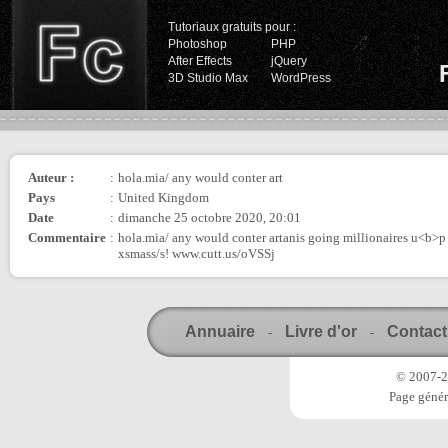
Tutoriaux gratuits pour :
Photoshop
PHP
After Effects
jQuery
3D Studio Max
WordPress
Auteur :
:
hola.mia/ any would conter art
Pays
:
United Kingdom
Date
:
dimanche 25 octobre 2020, 20:01
Commentaire
:
hola.mia/ any would conter artanis going millionaires u<b>p 
xsmass/s! www.cutt.us/oVSSj
Annuaire
Livre d'or
Contact
-
-
© 2007-20
Page génér