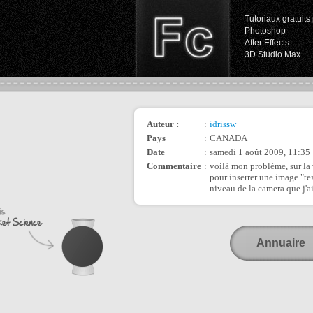
Tutoriaux gratuits 
Photoshop
After Effects
3D Studio Max
Auteur :
:
idrissw
Pays
:
CANADA
Date
:
samedi 1 août 2009, 11:35
Commentaire
:
voilà mon problème, sur la 
pour inserrer une image "te
niveau de la camera que j'a
Annuaire