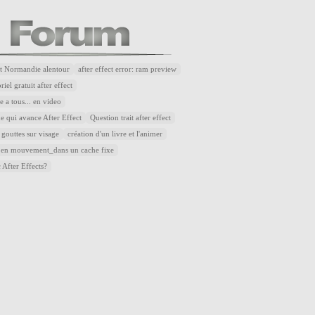
t Normandie alentour
after effect error: ram preview
riel gratuit after effect
 a tous... en video
e qui avance After Effect
Question trait after effect
 gouttes sur visage
création d'un livre et l'animer
 en mouvement_dans un cache fixe
 After Effects?