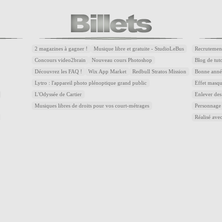
2 magazines à gagner !
Musique libre et gratuite - StudioLeBus
Recrutemen
Concours video2brain
Nouveau cours Photoshop
Blog de tuto
Découvrez les FAQ !
Wix App Market
Redbull Stratos Mission
Bonne année
Lytro : l'appareil photo plénoptique grand public
Effet masqu
L'Odyssée de Cartier
Enlever des
Musiques libres de droits pour vos court-métrages
Personnage
Réalisé avec