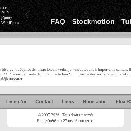
pour :
PHP
jQuery
FAQ
Stockmotion
Tu
WordPress
vidéo de vidéopilot de l,intro Dreamworks, je vois après avoir importer la camera, il
x_23..." je me demande d'où vient ce fichier? comment je devrais faire pour le retro
i déjà importer
Livre d'or
Contact
Liens
Nous aider
Flux 
-
-
-
-
-
© 2007-2026 - Tous droits réservés
Page générée en 27 ms - 8 connectés