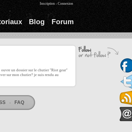
Inscription
-
Connexion
toriaux
Blog
Forum
 ouvre un dossier sur le chutier "Riot gear"
uver sur mon chutier? je suis rendu au
RSS
FAQ
-