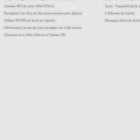
Cinema 4D Lite pour After Effects
Lytro : l'appareil photo
Enregistrer les clics sur des liens externes avec jQuery
L'Odyssée de Cartier
Utiliser HTTPS en local sur Apache
Musiques libres de droi
Obfuscation javascript pour protéger son code source
Cineware avec After Effects et Cinema 4D