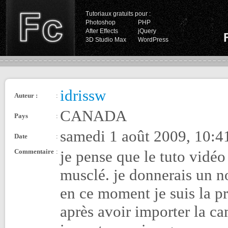
Tutoriaux gratuits pour :
Photoshop
PHP
After Effects
jQuery
3D Studio Max
WordPress
idrissw
Auteur :
:
CANADA
Pays
:
samedi 1 août 2009, 10:4
Date
:
Commentaire
:
je pense que le tuto vidé
musclé. je donnerais un no
en ce moment je suis la pr
après avoir importer la cam