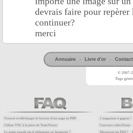
importe une image sur un
devrais faire pour repèrer 
continuer?
merci
Annuaire
Livre d'or
Contact
-
-
© 2007-20
Page génér
Trouver et télécharger le favicon d'une page en PHP
2 magazines à gagner !
Utiliser VNC à la place de TeamViewer
Concours video2brain
Le point virgule est-il obligatoire en Javascript ?
Découvrez les FAQ !