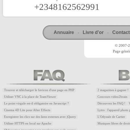
+2348162562991
Annuaire
Livre d'or
Contact
-
-
© 2007-20
Page génér
Trouver et télécharger le favicon d'une page en PHP
2 magazines à gagner !
Utiliser VNC à la place de TeamViewer
Concours video2brain
Le point virgule est-il obligatoire en Javascript ?
Découvrez les FAQ !
Cinema 4D Lite pour After Effects
Lytro : l'appareil photo
Enregistrer les clics sur des liens externes avec jQuery
L'Odyssée de Cartier
Utiliser HTTPS en local sur Apache
Musiques libres de droi