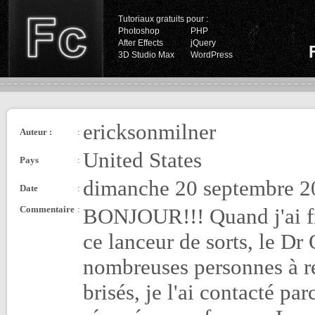
Tutoriaux gratuits pour :
Photoshop
PHP
After Effects
jQuery
3D Studio Max
WordPress
ericksonmilner
Auteur :
:
United States
Pays
:
dimanche 20 septembre 2
Date
:
Commentaire
:
BONJOUR!!! Quand j'ai fi
ce lanceur de sorts, le Dr
nombreuses personnes à ré
brisés, je l'ai contacté pa