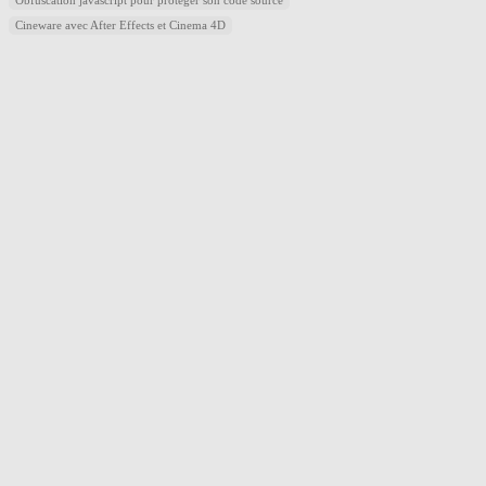
Obfuscation javascript pour protéger son code source
Cineware avec After Effects et Cinema 4D