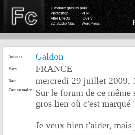
Tutoriaux gratuits pour :
Photoshop
PHP
After Effects
jQuery
3D Studio Max
WordPress
Galdon
Auteur :
:
FRANCE
Pays
:
mercredi 29 juillet 2009,
Date
:
Commentaire
:
Sur le forum de ce même si
gros lien où c'est marqué
Je veux bien t'aider, mais