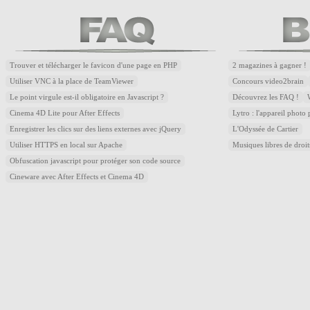
Trouver et télécharger le favicon d'une page en PHP
2 magazines à gagner !
Utiliser VNC à la place de TeamViewer
Concours video2brain
Le point virgule est-il obligatoire en Javascript ?
Découvrez les FAQ !
Cinema 4D Lite pour After Effects
Lytro : l'appareil photo
Enregistrer les clics sur des liens externes avec jQuery
L'Odyssée de Cartier
Utiliser HTTPS en local sur Apache
Musiques libres de droi
Obfuscation javascript pour protéger son code source
Cineware avec After Effects et Cinema 4D