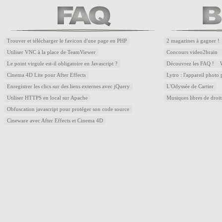
Trouver et télécharger le favicon d'une page en PHP
2 magazines à gagner !
Utiliser VNC à la place de TeamViewer
Concours video2brain
Le point virgule est-il obligatoire en Javascript ?
Découvrez les FAQ !
Cinema 4D Lite pour After Effects
Lytro : l'appareil photo
Enregistrer les clics sur des liens externes avec jQuery
L'Odyssée de Cartier
Utiliser HTTPS en local sur Apache
Musiques libres de droi
Obfuscation javascript pour protéger son code source
Cineware avec After Effects et Cinema 4D