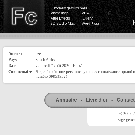
Tutoriaux gratuits pour :
Photoshop
PHP
After Effects
jQuery
3D Studio Max
WordPress
Auteur :
:
eze
Pays
:
South Africa
Date
:
vendredi 7 août 2020, 16:57
Commentaire
:
Bjr je cherche une personne ayant des connaissances quand m
numéro 699533521
Annuaire
Livre d'or
Contact
-
-
© 2007-20
Page génér