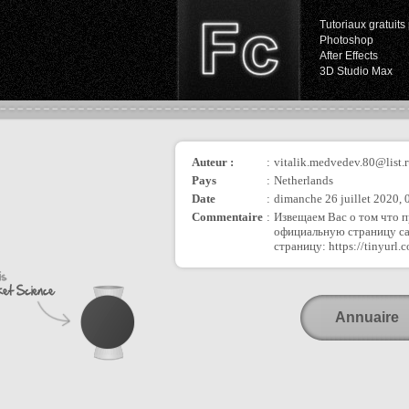
Tutoriaux gratuits 
Photoshop
After Effects
3D Studio Max
Auteur :
:
vitalik.medvedev.80@list.
Pays
:
Netherlands
Date
:
dimanche 26 juillet 2020, 
Commentaire
:
Извещаем Вас о том что п
официальную страницу сай
страницу: https://tinyu
Annuaire