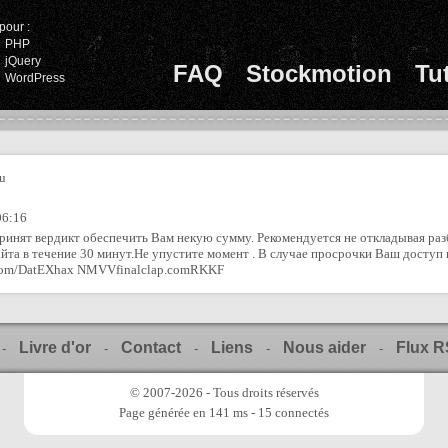
pour :
PHP
jQuery
FAQ
Stockmotion
Tu
WordPress
ru
06:16
ринят вердикт обеспечить Вам некую сумму. Рекомендуется не откладывая раз
та в течение 30 минут.Не упустите момент . В случае просрочки Ваш доступ 
rl.com/DatEXhax NMVVfinalclap.comRKKF
Livre d'or
Contact
Liens
Nous aider
Flux 
-
-
-
-
-
© 2007-2026 - Tous droits réservés
Page générée en 141 ms - 15 connectés