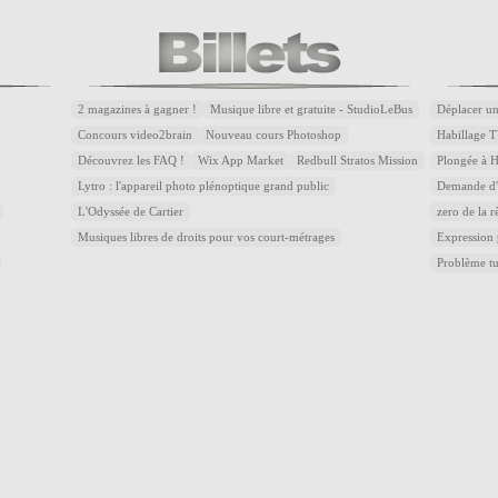
2 magazines à gagner !
Musique libre et gratuite - StudioLeBus
Déplacer un
Concours video2brain
Nouveau cours Photoshop
Habillage T
Découvrez les FAQ !
Wix App Market
Redbull Stratos Mission
Plongée à 
Lytro : l'appareil photo plénoptique grand public
Demande d'a
L'Odyssée de Cartier
zero de la r
Musiques libres de droits pour vos court-métrages
Expression
Problème t