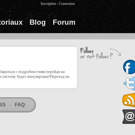
Inscription
-
Connexion
toriaux
Blog
Forum
бираться с подробностями перейдя на
в систему будет аннулирован!Переход на
RSS
FAQ
-