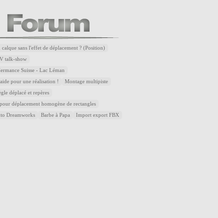
 calque sans l'effet de déplacement ? (Position)
V talk-show
Hermance Suisse - Lac Léman
ide pour une réalisation !
Montage multipiste
ègle déplacé et repères
 pour déplacement homogène de rectangles
uto Dreamworks
Barbe à Papa
Import export FBX