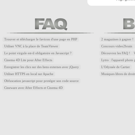
Trouver et télécharger le favicon d'une page en PHP
2 magazines à gagner !
Utiliser VNC à la place de TeamViewer
Concours video2brain
Le point virgule est-il obligatoire en Javascript ?
Découvrez les FAQ !
Cinema 4D Lite pour After Effects
Lytro : l'appareil photo
Enregistrer les clics sur des liens externes avec jQuery
L'Odyssée de Cartier
Utiliser HTTPS en local sur Apache
Musiques libres de droi
Obfuscation javascript pour protéger son code source
Cineware avec After Effects et Cinema 4D