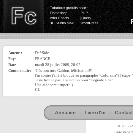
Tutoriaux gratuits pour :
Photoshop
PHP
After Effects
jQuery
3D Studio Max
WordPress
Auteur :
:
DaftSide
Pays
:
FRANCE
Date
:
mardi 28 juillet 2009, 20:07
Commentaire
:
Très bon tuto Galdon, félicitation!!!
Par contre j'ai été bloqué au paragraphe "Colorama"à l'étape "..
Je ne trouve pas la sélection pour "Dégradé Gris" ...
Une aide serait super :-)
CU
Annuaire
Livre d'or
Contact
-
-
© 2007-20
Page généré