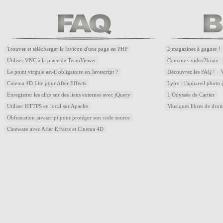
Trouver et télécharger le favicon d'une page en PHP
2 magazines à gagner !
Utiliser VNC à la place de TeamViewer
Concours video2brain
Le point virgule est-il obligatoire en Javascript ?
Découvrez les FAQ !
Cinema 4D Lite pour After Effects
Lytro : l'appareil photo
Enregistrer les clics sur des liens externes avec jQuery
L'Odyssée de Cartier
Utiliser HTTPS en local sur Apache
Musiques libres de droi
Obfuscation javascript pour protéger son code source
Cineware avec After Effects et Cinema 4D