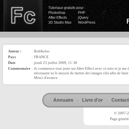
Tutoriaux gratuits pour :
Photoshop
PHP
After Effects
jQuery
3D Studio Max
WordPress
Auteur :
:
BobKelso
Pays
:
FRANCE
Date
:
jeudi 23 juillet 2009, 11:38
Commentaire
:
Je commence tout juste sur After Effect avec ce tuto et je me de
nécessaire ni le moyen de mettre des images clés afin de faire 
Merci d'avance.
Annuaire
Livre d'or
Contact
-
-
© 2007-20
Page généré