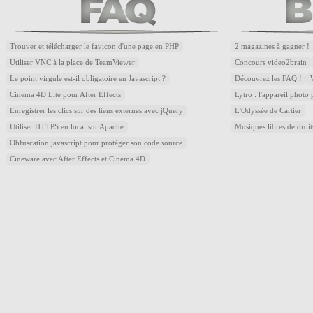
Trouver et télécharger le favicon d'une page en PHP
2 magazines à gagner !
Utiliser VNC à la place de TeamViewer
Concours video2brain
Le point virgule est-il obligatoire en Javascript ?
Découvrez les FAQ !
Cinema 4D Lite pour After Effects
Lytro : l'appareil photo
Enregistrer les clics sur des liens externes avec jQuery
L'Odyssée de Cartier
Utiliser HTTPS en local sur Apache
Musiques libres de droi
Obfuscation javascript pour protéger son code source
Cineware avec After Effects et Cinema 4D