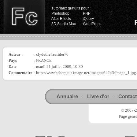
Tutoriaux gratuits pour :
Photoshop
PHP
After Effects
jQuery
3D Studio Max
WordPress
Auteur :
:
clydethefreerider76
Pays
:
FRANCE
Date
:
mardi 21 juillet 2009, 10:30
Commentaire
:
http://www.hebergeur-image.net/images/64243/Image_1.jpg
Annuaire
Livre d'or
Contact
-
-
© 2007-20
Page génér