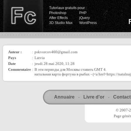
Tutoriaux gratuits pour :
Photoshop
PHP
After Effects
jQuery
3D Studio Max
WordPress
Auteur :
:
pskvorcov460@gmail.com
Pays
:
Latvia
Date
:
jeudi 28 mai 2020, 11:28
Commentaire
:
В эти периоды для Москвы ставить GMT 4.
натальная карта фортуна в рыбах - (<a href=https://natalna
Annuaire
Livre d'or
Contact
-
-
© 2007-20
Page génér