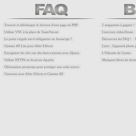
Trouver et télécharger le favicon d'une page en PHP
2 magazines à gagner !
Utiliser VNC à la place de TeamViewer
Concours video2brain
Le point virgule est-il obligatoire en Javascript ?
Découvrez les FAQ !
Cinema 4D Lite pour After Effects
Lytro : l'appareil photo
Enregistrer les clics sur des liens externes avec jQuery
L'Odyssée de Cartier
Utiliser HTTPS en local sur Apache
Musiques libres de droi
Obfuscation javascript pour protéger son code source
Cineware avec After Effects et Cinema 4D