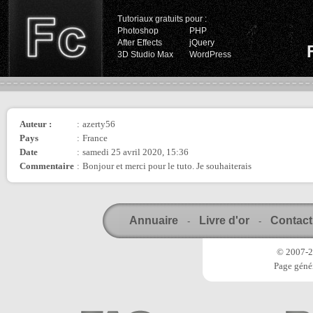
Tutoriaux gratuits pour :
Photoshop
PHP
After Effects
jQuery
3D Studio Max
WordPress
Auteur :
:
azerty56
Pays
:
France
Date
:
samedi 25 avril 2020, 15:36
Commentaire
:
Bonjour et merci pour le tuto. Je souhaiterais
Annuaire
Livre d'or
Contact
-
-
© 2007-20
Page génér