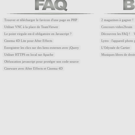
Trouver et télécharger le favicon d'une page en PHP
2 magazines à gagner !
Utiliser VNC à la place de TeamViewer
Concours video2brain
Le point virgule est-il obligatoire en Javascript ?
Découvrez les FAQ !
Cinema 4D Lite pour After Effects
Lytro : l'appareil photo
Enregistrer les clics sur des liens externes avec jQuery
L'Odyssée de Cartier
Utiliser HTTPS en local sur Apache
Musiques libres de droi
Obfuscation javascript pour protéger son code source
Cineware avec After Effects et Cinema 4D