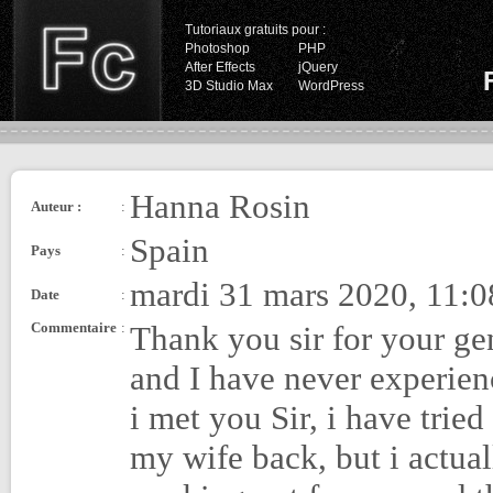
Tutoriaux gratuits pour :
Photoshop
PHP
After Effects
jQuery
3D Studio Max
WordPress
Hanna Rosin
Auteur :
:
Spain
Pays
:
mardi 31 mars 2020, 11:0
Date
:
Commentaire
:
Thank you sir for your gen
and I have never experienc
i met you Sir, i have trie
my wife back, but i actual