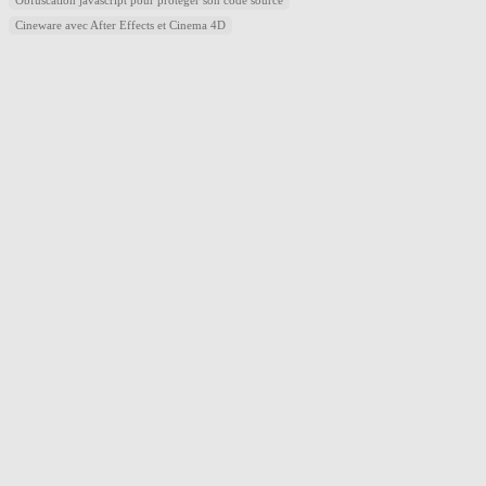
Obfuscation javascript pour protéger son code source
Cineware avec After Effects et Cinema 4D