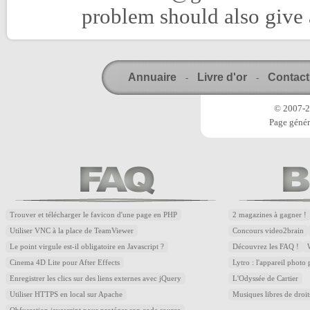
problem should also give 
Annuaire
Livre d'or
Contact
-
-
© 2007-20
Page génér
Trouver et télécharger le favicon d'une page en PHP
2 magazines à gagner !
Utiliser VNC à la place de TeamViewer
Concours video2brain
Le point virgule est-il obligatoire en Javascript ?
Découvrez les FAQ !
Cinema 4D Lite pour After Effects
Lytro : l'appareil photo
Enregistrer les clics sur des liens externes avec jQuery
L'Odyssée de Cartier
Utiliser HTTPS en local sur Apache
Musiques libres de droi