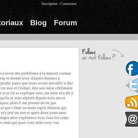
Inscription
-
Connexion
toriaux
Blog
Forum
ns à avoir des problèmes à la maison comme
 trop et dormir avec d'autres femmes à
e perdre parce que nous avons travaillé si dur
e moi et l'enfant, être une mère célibataire
e et je lui ai expliqué tout, ma mère m'a dit à
u'ils se sont séparés depuis trois ans et
quer, alors il me promet de ne pas
et que c'était un autre esprit féminin qui
l m'a jeté un sort et après deux jours mon
rtager mon expérience avec tous les corps
e sorts qui peut vous aider avec vos