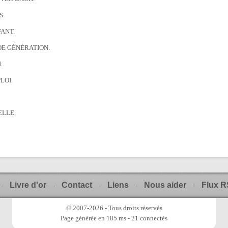
S.
FANT.
DE GÉNÉRATION.
.
LOI.
ELLE.
Livre d'or
Contact
Liens
Nous aider
Flux 
-
-
-
-
-
© 2007-2026 - Tous droits réservés
Page générée en 185 ms - 21 connectés