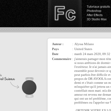
Tutoriaux gratuits 
Photoshop
After Effects
3D Studio Max
Auteur :
:
Alyssa Milano
Pays
:
United States
Date
:
mardi 24 mars 2020, 09:32
Commentaire
:
j'aimerais partager mon té
si nous arrêtions de dormir 
l'extérieur. Je n'ai jamais 
ensemble pour devenir ce qu
peut parfois être difficile e
propos de DR AYOOLA comment 
demi et c'était comme un mi
m'inquiéter qu'il jettera un
contrôlait mon mari. m'a dit
amour est revenu me demand
qui ont un tel problème, co
problèmes ou l'appeler s
. OBTENIR VOTRE EX L