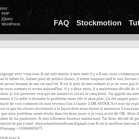
pour :
PHP
jQuery
FAQ
Stockmotion
Tu
WordPress
moignage avec vous tous.Je me suis mariée à mon mari il y a 8 ans, nous commenço
sur le même lit, luttant pour de petites choses, il rentre toujours tard le soir, buvant
aimé aucun homme de ma vie sauf lui. Il est le père de mes enfants et je ne veux pas l
e nous sommes et avons aujourd'hui. il y a deux mois, il a maintenant décidé de vivr
t donc je n'ai personne vers qui me tourner et j'avais le cœur brisé. J'ai appelé ma mèr
il l'a aidée à résoudre le problème entre elle et mon père, j'ai été surpris parce q
racle de voir comment ils sont revenus l'un à l'autre. à DR AYOOLA et tout lui expli
 sort et que les choses reviennent à la façon dont nous étions si amoureux à nouveau 
 que mon problème serait résolu dans les deux jours si je crois avoir dit OK. Alors i
ant de lui pardonner. Je suis tellement heureux maintenant. J'ai donc décidé de pa
ntactez-le par e-mail. drayoolasolutionhome@gmail.com Il est le meilleur lanceur d
ur Whatsapp +31684065675
OVER BACK.