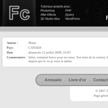
Tutoriaux gratuits pour :
Photoshop
PHP
After Effects
jQuery
3D Studio Max
WordPress
Auteur :
:
Manu
Pays
:
CANADA
Date
:
dimanche 12 juillet 2009, 10:05
Commentaire
:
Salut, vraiment bravo pour tes tutos. Ton intro de la century fo
depuis que le vu je veux le même.
Annuaire
Livre d'or
Contact
-
-
© 2007-20
Page génér