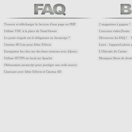
Trouver et télécharger le favicon d'une page en PHP
2 magazines à gagner !
Utiliser VNC à la place de TeamViewer
Concours video2brain
Le point virgule est-il obligatoire en Javascript ?
Découvrez les FAQ !
Cinema 4D Lite pour After Effects
Lytro : l'appareil photo
Enregistrer les clics sur des liens externes avec jQuery
L'Odyssée de Cartier
Utiliser HTTPS en local sur Apache
Musiques libres de droi
Obfuscation javascript pour protéger son code source
Cineware avec After Effects et Cinema 4D