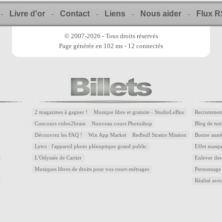
Livre d'or
Contact
Liens
Nous aider
Flux 
-
-
-
-
-
© 2007-2026 - Tous droits réservés
Page générée en 102 ms - 12 connectés
2 magazines à gagner !
Musique libre et gratuite - StudioLeBus
Recrutemen
Concours video2brain
Nouveau cours Photoshop
Blog de tuto
Découvrez les FAQ !
Wix App Market
Redbull Stratos Mission
Bonne année
Lytro : l'appareil photo plénoptique grand public
Effet masqu
L'Odyssée de Cartier
Enlever des
Musiques libres de droits pour vos court-métrages
Personnage
Réalisé avec