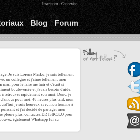
Inscription
-
Connexion
toriaux
Blog
Forum
age. Je suis Lorena Marko, je suis tellement
avec un collègue et j'aime tellement mon
 mari pour le faire me haïr et c'était si
aiment bouleversée et j'avais besoin d'aide,
er à retrouver rapidement son mari. Donc, je
 sort d'amour pour moi. 48 heures plus tard, mon
ujourd'hui je suis heureux avec mon homme à
puissant et j'ai décidé de partager mon
, ne pleure plus, contactez DR ISIKOLO pour
s pouvez également Whatsapp lui au