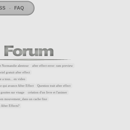
RSS
FAQ
-
t Normandie alentour
after effect error: ram preview
riel gratuit after effect
 a tous... en video
e qui avance After Effect
Question trait after effect
 gouttes sur visage
création d'un livre et l'animer
 en mouvement_dans un cache fixe
 After Effects?