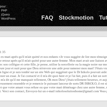
pour :
PHP
jQuery
FAQ
Stockmotion
Tu
WordPress
11:35
x-mari après qu'il m'ait quitté et nos enfants »Je vous suggère de lire mon témoign
e retour après qu'il m'ait quitté pour une autre femme. Mon mari avait une liaison 
 son collègue et cette fille, je pense, utilise la sorcellerie ou la magie noire sur mon
leure jour et nuit pour que Dieu m'envoie une aide pour ramener mon mari! J'étais vr
 en ligne et je suis tombé sur un site Web qui suggérait que le Dr Isikolo pouvait aid
ner un essai. Je l'ai contacté et il m'a dit quoi faire et je l'ai fait, puis il a fait un
 m'a dit qu'il me manquait tellement, Oh mon Dieu! j'étais tellement heureux, et a
usement ensemble et je remercie le puissant lanceur de sorts DR ISIKOLO, il est si 
ici et que votre amant vous refuse ou que votre mari déménage chez une autre femme
nt. Voici son contact, Envoyez-lui un e-mail isikolosolutionhome@gmail.com Vou