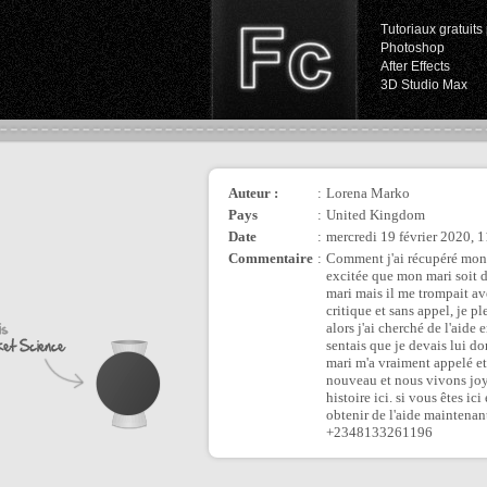
Tutoriaux gratuits 
Photoshop
After Effects
3D Studio Max
Auteur :
:
Lorena Marko
Pays
:
United Kingdom
Date
:
mercredi 19 février 2020, 
Commentaire
:
Comment j'ai récupéré mon e
excitée que mon mari soit d
mari mais il me trompait avec
critique et sans appel, je p
alors j'ai cherché de l'aide
sentais que je devais lui don
mari m'a vraiment appelé et
nouveau et nous vivons joye
histoire ici. si vous êtes 
obtenir de l'aide maintena
+2348133261196