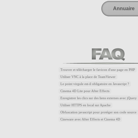
Annuaire
Trouver et télécharger le favicon d'une page en PHP
Utiliser VNC à la place de TeamViewer
Le point virgule est-il obligatoire en Javascript ?
Cinema 4D Lite pour After Effects
Enregistrer les clics sur des liens externes avec jQuery
Utiliser HTTPS en local sur Apache
Obfuscation javascript pour protéger son code source
Cineware avec After Effects et Cinema 4D