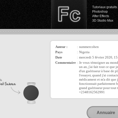
Tutoriaux gratuits 
Photoshop
After Effects
3D Studio Max
Auteur :
:
summercohen
Pays
:
Nigeria
Date
:
mercredi 5 février 2020, 15
Commentaire
:
Je veux témoigner au monde 
un an, j'ai fait tout ce que
d'un guérisseur à base de pl
l'essayer, quand j'ai contact
médicament et m'a dit que je
fonctionnait parfaitement bi
grand guérisseur pour tou
+2348162562991
Annuaire