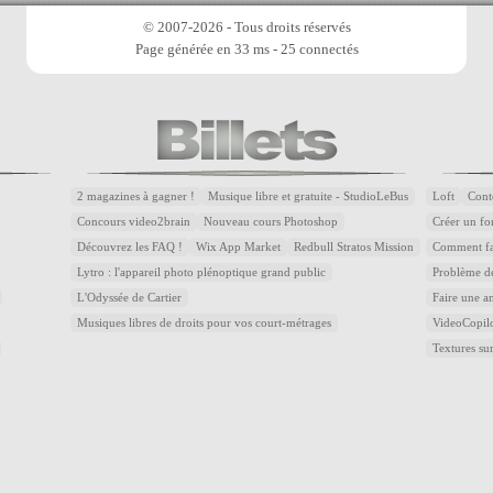
© 2007-2026 - Tous droits réservés
Page générée en 33 ms - 25 connectés
2 magazines à gagner !
Musique libre et gratuite - StudioLeBus
Loft
Cont
Concours video2brain
Nouveau cours Photoshop
Créer un fon
Découvrez les FAQ !
Wix App Market
Redbull Stratos Mission
Comment fai
Lytro : l'appareil photo plénoptique grand public
Problème de
L'Odyssée de Cartier
Faire une a
Musiques libres de droits pour vos court-métrages
VideoCopilot
Textures 