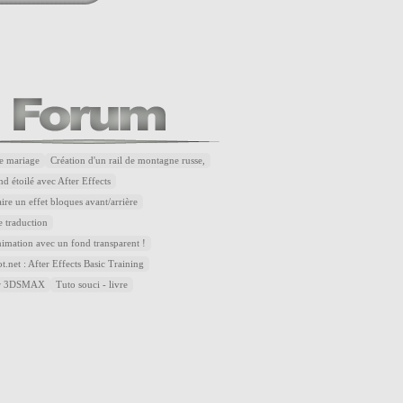
e mariage
Création d'un rail de montagne russe,
d étoilé avec After Effects
re un effet bloques avant/arrière
 traduction
nimation avec un fond transparent !
.net : After Effects Basic Training
sur 3DSMAX
Tuto souci - livre