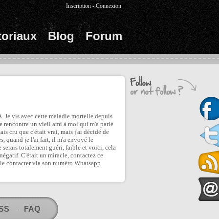
Inscription
-
Connexion
toriaux
Blog
Forum
. Je vis avec cette maladie mortelle depuis
je rencontre un vieil ami à moi qui m'a parlé
is cru que c'était vrai, mais j'ai décidé de
s, quand je l'ai fait, il m'a envoyé le
erais totalement guéri, faible et voici, cela
négatif. C'était un miracle, contactez ce
le contacter via son numéro Whatsapp
RSS
FAQ
-