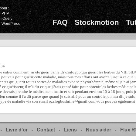
pour :
PHP
jQuery
FAQ
Stockmotion
Tu
WordPress
:34
entier comment j'ai été guéri par le Dr ozalogbo qui guérit les herbes du VIH SIDA
 je pouvais pour guérir cette maladie, mais tous mes efforts ont avorté jusqu'à ce que 
antes qui guérit toutes sortes de maladies avec sa phytothérapie, même si je n'ai jama
é ce guérisseur, il m'a dit ce que j'étais censé faire pour obtenir les herbes médicinale
 devrais prendre le médicament matin et soir pendant environ 15 à 18 jours, puis je s
en comme il l'a dit parce que quand je suis allé pour un contrôle, on m'a dit je suis 
t type de maladie via son email ozalogboshrine@gmail.com vous pouvez également 
Livre d'or
Contact
Liens
Nous aider
Flux 
-
-
-
-
-