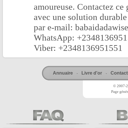
amoureuse. Contactez ce
avec une solution durable
par e-mail: babaidadaw
WhatsApp: +2348136951
Viber: +2348136951551
Annuaire
Livre d'or
Contact
-
-
© 2007-20
Page génér