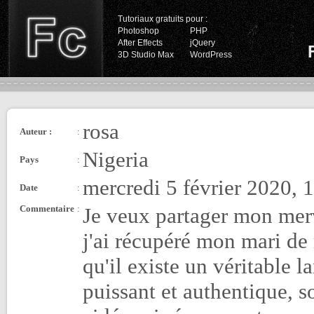
Tutoriaux gratuits pour :
Photoshop
PHP
After Effects
jQuery
3D Studio Max
WordPress
rosa
Auteur :
:
Nigeria
Pays
:
mercredi 5 février 2020, 
Date
:
Commentaire
:
Je veux partager mon mer
j'ai récupéré mon mari de
qu'il existe un véritable la
puissant et authentique, 