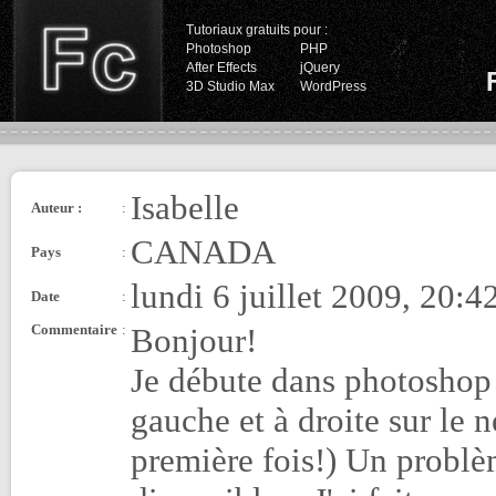
Tutoriaux gratuits pour :
Photoshop
PHP
After Effects
jQuery
3D Studio Max
WordPress
Isabelle
Auteur :
:
CANADA
Pays
:
lundi 6 juillet 2009, 20:4
Date
:
Commentaire
:
Bonjour!
Je débute dans photoshop 
gauche et à droite sur le n
première fois!) Un problè