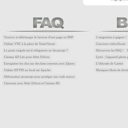
Trouver et télécharger le favicon d'une page en PHP
2 magazines à gagner !
Utiliser VNC à la place de TeamViewer
Concours video2brain
Le point virgule est-il obligatoire en Javascript ?
Découvrez les FAQ !
Cinema 4D Lite pour After Effects
Lytro : l'appareil photo
Enregistrer les clics sur des liens externes avec jQuery
L'Odyssée de Cartier
Utiliser HTTPS en local sur Apache
Musiques libres de droi
Obfuscation javascript pour protéger son code source
Cineware avec After Effects et Cinema 4D