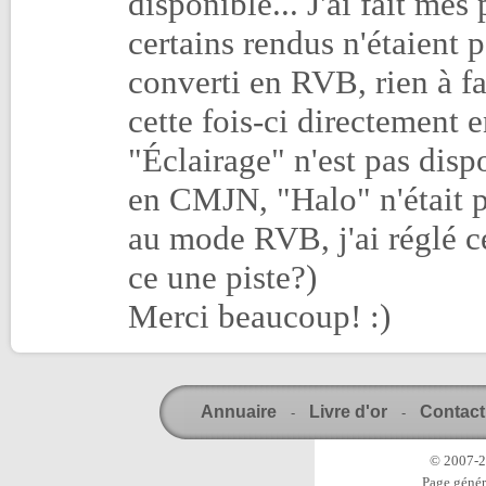
disponible... J'ai fait mes
certains rendus n'étaient 
converti en RVB, rien à f
cette fois-ci directement 
"Éclairage" n'est pas disp
en CMJN, "Halo" n'était p
au mode RVB, j'ai réglé ce
ce une piste?)
Merci beaucoup! :)
Annuaire
Livre d'or
Contact
-
-
© 2007-20
Page génér