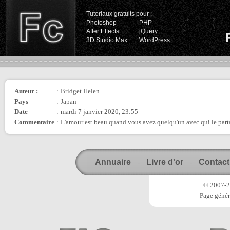
Tutoriaux gratuits pour :
Photoshop
PHP
After Effects
jQuery
3D Studio Max
WordPress
Auteur :
:
Bridget Helen
Pays
:
Japan
Date
:
mardi 7 janvier 2020, 23:55
Commentaire
:
L'amour est beau quand vous avez quelqu'un avec qui le part
Annuaire
Livre d'or
Contact
-
-
© 2007-20
Page génér