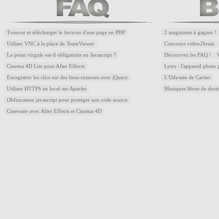
Trouver et télécharger le favicon d'une page en PHP
2 magazines à gagner !
Utiliser VNC à la place de TeamViewer
Concours video2brain
Le point virgule est-il obligatoire en Javascript ?
Découvrez les FAQ !
Cinema 4D Lite pour After Effects
Lytro : l'appareil photo
Enregistrer les clics sur des liens externes avec jQuery
L'Odyssée de Cartier
Utiliser HTTPS en local sur Apache
Musiques libres de droi
Obfuscation javascript pour protéger son code source
Cineware avec After Effects et Cinema 4D