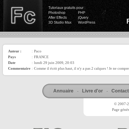
Tutoriaux gratuits pour :
Photoshop
PHP
After Effects
jQuery
3D Studio Max
WordPress
Auteur :
:
Paco
Pays
:
FRANCE
Date
:
lundi 29 juin 2009, 20:03
Commentaire
:
Comme il écrit plus haut, il n'y a pas 2 calques ! Je ne compren
Annuaire
Livre d'or
Contact
-
-
© 2007-20
Page génér