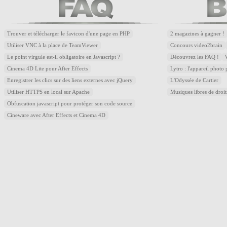
Trouver et télécharger le favicon d'une page en PHP
2 magazines à gagner !
Utiliser VNC à la place de TeamViewer
Concours video2brain
Le point virgule est-il obligatoire en Javascript ?
Découvrez les FAQ !
Cinema 4D Lite pour After Effects
Lytro : l'appareil photo
Enregistrer les clics sur des liens externes avec jQuery
L'Odyssée de Cartier
Utiliser HTTPS en local sur Apache
Musiques libres de droi
Obfuscation javascript pour protéger son code source
Cineware avec After Effects et Cinema 4D