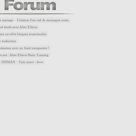
e mariage
Création d'un rail de montagne russe,
d étoilé avec After Effects
re un effet bloques avant/arrière
 traduction
nimation avec un fond transparent !
.net : After Effects Basic Training
sur 3DSMAX
Tuto souci - livre