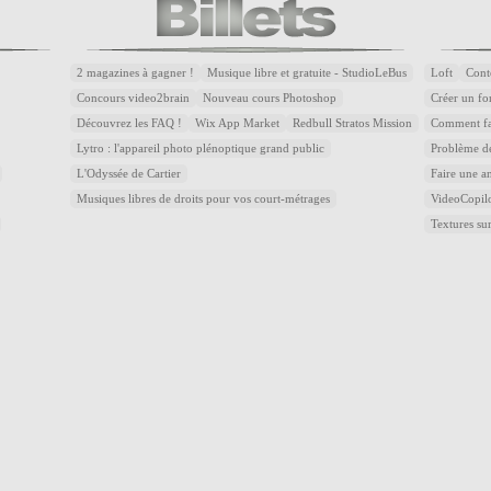
2 magazines à gagner !
Musique libre et gratuite - StudioLeBus
Loft
Cont
Concours video2brain
Nouveau cours Photoshop
Créer un fon
Découvrez les FAQ !
Wix App Market
Redbull Stratos Mission
Comment fai
Lytro : l'appareil photo plénoptique grand public
Problème de
L'Odyssée de Cartier
Faire une a
Musiques libres de droits pour vos court-métrages
VideoCopilot
Textures 