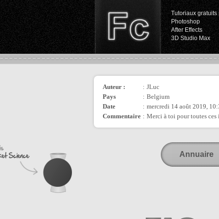
Tutoriaux gratuits 
Photoshop
After Effects
3D Studio Max
Auteur :
:
JLuc
Pays
:
Belgium
Date
:
mercredi 14 août 2019, 10
Commentaire
:
Merci à toi pour toutes ces 
Annuaire