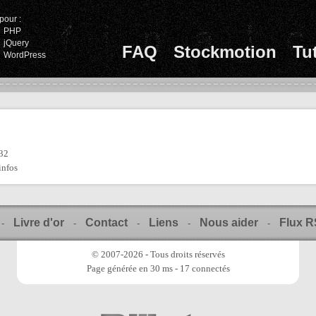
pour :
PHP
jQuery
FAQ
Stockmotion
Tu
WordPress
:32
infos
Livre d'or
Contact
Liens
Nous aider
Flux 
-
-
-
-
-
© 2007-2026 - Tous droits réservés
Page générée en 30 ms - 17 connectés