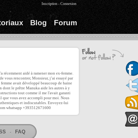
Inscription
-
Connexion
toriaux
Blog
Forum
il m'a récemment aidé à ramener mon ex-femme.
 de vous rencontrer, Monsieur, j’ai essayé par
 ma femme avait développé beaucoup de haine
çon dont le prêtre Manuka aide les autres à y
 instructions tout comme il me l'avait garanti
vail que vous avez accompli pour moi. Nous
uthentiques et indiscutables. Envoyez-lui
o.com whatsapp +393512671600
RSS
FAQ
-