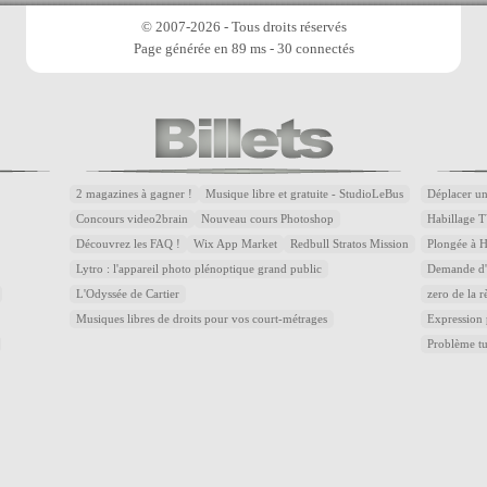
© 2007-2026 - Tous droits réservés
Page générée en 89 ms - 30 connectés
2 magazines à gagner !
Musique libre et gratuite - StudioLeBus
Déplacer un
Concours video2brain
Nouveau cours Photoshop
Habillage T
Découvrez les FAQ !
Wix App Market
Redbull Stratos Mission
Plongée à 
Lytro : l'appareil photo plénoptique grand public
Demande d'a
L'Odyssée de Cartier
zero de la r
Musiques libres de droits pour vos court-métrages
Expression
Problème t