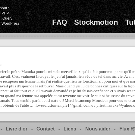
pour :
PHP
jQuery
FAQ
Stockmotion
Tu
WordPress
54
mercier le prêtre Manuka pour le miracle merveilleux qu'il a fait pour moi parce qu'
ravail. C'est vraiment incroyable, je n'ai jamais rien vécu de tel dans ma vie. Avant
de récupérer ma femme, mais j’ai réalisé que rien ne fonctionnait pour moi et que
y avait plus d'espoir de la retrouver. Mais quand j'ai lu de bonnes critiques sur la fa
yer et j'ai fait tout ce qu'il m'avait demandé et je lui faisais confiance et suivais ses
ment quand ma femme m'a appelée et est revenue me voir. Je suis si heureuse du tra
jamais. Tout semble parfait et si naturel! Merci beaucoup Monsieur pour vos sorts a
ur obtenir de l'aide :::: lovesolutiontemple1@gmail.com ou priestmanuka@yaho
Livre d'or
Contact
Liens
Nous aider
Flux 
-
-
-
-
-