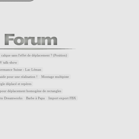
 calque sans l'effet de déplacement ? (Position)
V talk-show
Hermance Suisse - Lac Léman
ide pour une réalisation !
Montage multipiste
ègle déplacé et repères
 pour déplacement homogène de rectangles
uto Dreamworks
Barbe à Papa
Import export FBX