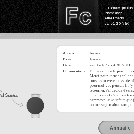
Tutoriaux gratuits 
Photoshop
After Effects
3D Studio Max
Auteur :
:
lucien
Pays
:
France
Date
:
vendredi 2 août 2019, 01:
Commentaire
:
J'écris cet article pour re
Merci pour votre excellent t
tous les moyens possibles 
pour moi .. Je pensais il n'
retourner, j'ai décidé d'essa
en 7 jours, et c’est exacte
sommes plus satisfaits que 
un message maintenant po
Annuaire