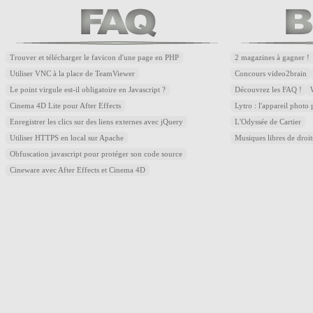
Trouver et télécharger le favicon d'une page en PHP
2 magazines à gagner !
Utiliser VNC à la place de TeamViewer
Concours video2brain
Le point virgule est-il obligatoire en Javascript ?
Découvrez les FAQ !
Cinema 4D Lite pour After Effects
Lytro : l'appareil photo
Enregistrer les clics sur des liens externes avec jQuery
L'Odyssée de Cartier
Utiliser HTTPS en local sur Apache
Musiques libres de droi
Obfuscation javascript pour protéger son code source
Cineware avec After Effects et Cinema 4D