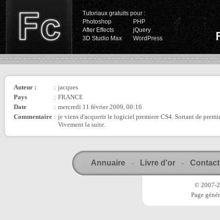
Tutoriaux gratuits pour :
Photoshop
PHP
After Effects
jQuery
3D Studio Max
WordPress
Auteur :
:
jacques
Pays
:
FRANCE
Date
:
mercredi 11 février 2009, 00:16
Commentaire
:
je viens d'acquerir le logiciel premiere CS4. Sortant de premie
Vivement la suite.
Annuaire
Livre d'or
Contact
-
-
© 2007-20
Page génér