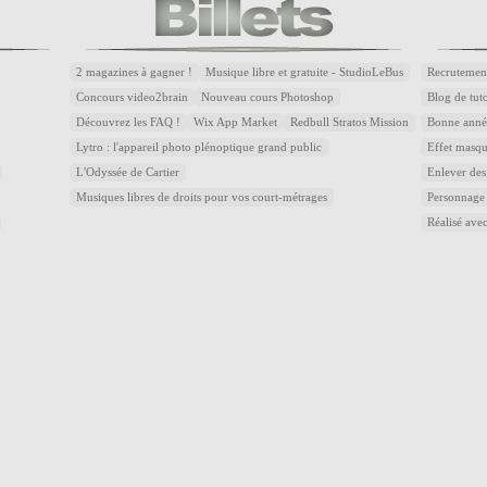
2 magazines à gagner !
Musique libre et gratuite - StudioLeBus
Recrutemen
Concours video2brain
Nouveau cours Photoshop
Blog de tuto
Découvrez les FAQ !
Wix App Market
Redbull Stratos Mission
Bonne année
Lytro : l'appareil photo plénoptique grand public
Effet masqu
L'Odyssée de Cartier
Enlever des
Musiques libres de droits pour vos court-métrages
Personnage
Réalisé avec