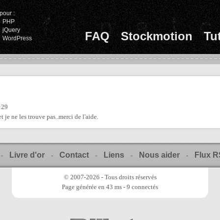
pour :
PHP
jQuery
FAQ
Stockmotion
Tu
WordPress
:29
et je ne les trouve pas..merci de l'aide.
Livre d'or
Contact
Liens
Nous aider
Flux 
-
-
-
-
-
© 2007-2026 - Tous droits réservés
Page générée en 43 ms - 9 connectés