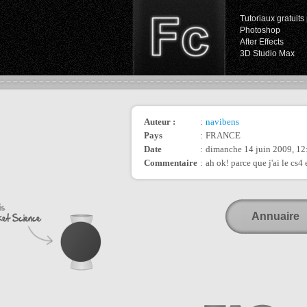
Tutoriaux gratuits 
Photoshop
After Effects
3D Studio Max
Auteur :
:
navibens
Pays
:
FRANCE
Date
:
dimanche 14 juin 2009, 12
Commentaire
:
ah ok! parce que j'ai le cs4 
Annuaire