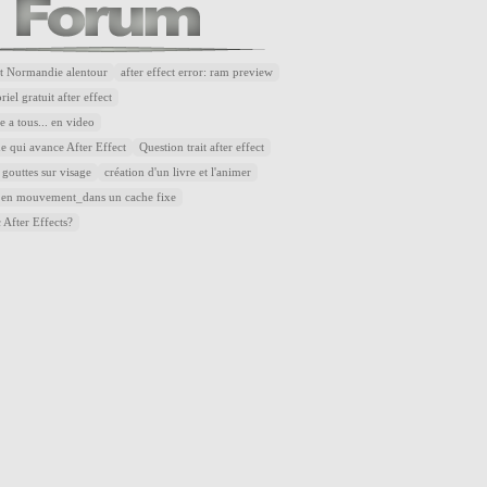
t Normandie alentour
after effect error: ram preview
riel gratuit after effect
 a tous... en video
e qui avance After Effect
Question trait after effect
 gouttes sur visage
création d'un livre et l'animer
 en mouvement_dans un cache fixe
 After Effects?