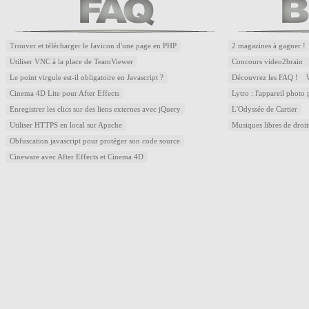
Trouver et télécharger le favicon d'une page en PHP
2 magazines à gagner !
Utiliser VNC à la place de TeamViewer
Concours video2brain
Le point virgule est-il obligatoire en Javascript ?
Découvrez les FAQ !
Cinema 4D Lite pour After Effects
Lytro : l'appareil photo
Enregistrer les clics sur des liens externes avec jQuery
L'Odyssée de Cartier
Utiliser HTTPS en local sur Apache
Musiques libres de droi
Obfuscation javascript pour protéger son code source
Cineware avec After Effects et Cinema 4D