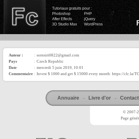
Tutoriaux gratuits pour :
Photoshop
PHP
After Effects
jQuery
3D Studio Max
WordPress
Auteur :
:
sornsiri0822@gmail.com
Pays
:
Czech Republic
Date
:
mercredi 5 juin 2019, 10:01
Commentaire
:
Invest $ 1000 and get $ 15000 every month: https://clc.la
Annuaire
Livre d'or
Contact
-
-
© 2007-20
Page génér