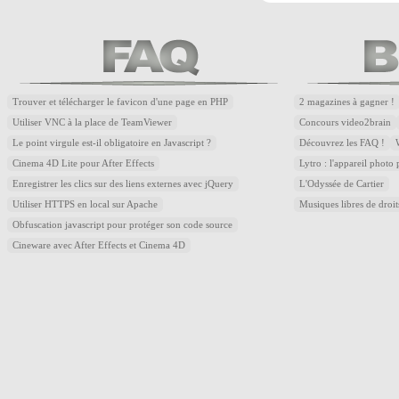
Trouver et télécharger le favicon d'une page en PHP
2 magazines à gagner !
Utiliser VNC à la place de TeamViewer
Concours video2brain
Le point virgule est-il obligatoire en Javascript ?
Découvrez les FAQ !
Cinema 4D Lite pour After Effects
Lytro : l'appareil photo
Enregistrer les clics sur des liens externes avec jQuery
L'Odyssée de Cartier
Utiliser HTTPS en local sur Apache
Musiques libres de droi
Obfuscation javascript pour protéger son code source
Cineware avec After Effects et Cinema 4D