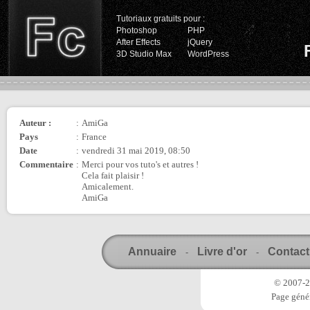
Tutoriaux gratuits pour :
Photoshop
PHP
After Effects
jQuery
3D Studio Max
WordPress
Auteur :
:
AmiGa
Pays
:
France
Date
:
vendredi 31 mai 2019, 08:50
Commentaire
:
Merci pour vos tuto's et autres !
Cela fait plaisir !
Amicalement.
AmiGa
Annuaire
Livre d'or
Contact
-
-
© 2007-20
Page génér