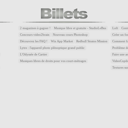
2 magazines à gagner !
Musique libre et gratuite - StudioLeBus
Loft
Cont
Concours video2brain
Nouveau cours Photoshop
Créer un fon
Découvrez les FAQ !
Wix App Market
Redbull Stratos Mission
Comment fai
Lytro : l'appareil photo plénoptique grand public
Problème de
L'Odyssée de Cartier
Faire une a
Musiques libres de droits pour vos court-métrages
VideoCopilot
Textures 