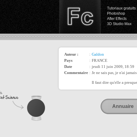
Tutoriaux gratuits 
Photoshop
After Effects
3D Studio Max
Auteur :
:
Galdon
Pays
:
FRANCE
Date
:
jeudi 11 juin 2009, 18:59
Commentaire
:
Je ne sais pas, je n'ai jamais
Il faut dire qu'elle a presque
Annuaire