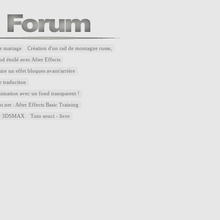
e mariage
Création d'un rail de montagne russe,
d étoilé avec After Effects
re un effet bloques avant/arrière
 traduction
nimation avec un fond transparent !
.net : After Effects Basic Training
sur 3DSMAX
Tuto souci - livre