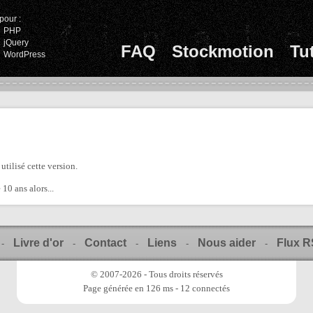
pour :
PHP
jQuery
FAQ
Stockmotion
Tu
WordPress
 utilisé cette version.
 10 ans alors...
Livre d'or
Contact
Liens
Nous aider
Flux 
-
-
-
-
-
© 2007-2026 - Tous droits réservés
Page générée en 126 ms - 12 connectés