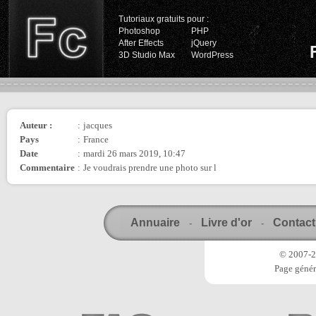
Tutoriaux gratuits pour :
Photoshop
PHP
After Effects
jQuery
3D Studio Max
WordPress
Auteur :
:
jacques
Pays
:
France
Date
:
mardi 26 mars 2019, 10:47
Commentaire
:
Je voudrais prendre une photo sur l
Annuaire
Livre d'or
Contact
-
-
© 2007-20
Page génér