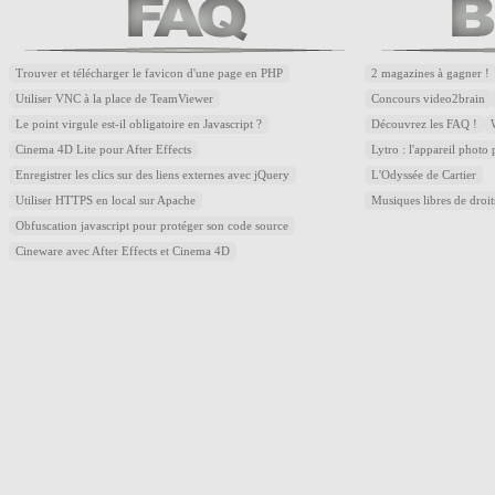
Trouver et télécharger le favicon d'une page en PHP
2 magazines à gagner !
Utiliser VNC à la place de TeamViewer
Concours video2brain
Le point virgule est-il obligatoire en Javascript ?
Découvrez les FAQ !
Cinema 4D Lite pour After Effects
Lytro : l'appareil photo
Enregistrer les clics sur des liens externes avec jQuery
L'Odyssée de Cartier
Utiliser HTTPS en local sur Apache
Musiques libres de droi
Obfuscation javascript pour protéger son code source
Cineware avec After Effects et Cinema 4D