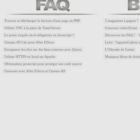
Trouver et télécharger le favicon d'une page en PHP
2 magazines à gagner !
Utiliser VNC à la place de TeamViewer
Concours video2brain
Le point virgule est-il obligatoire en Javascript ?
Découvrez les FAQ !
Cinema 4D Lite pour After Effects
Lytro : l'appareil photo
Enregistrer les clics sur des liens externes avec jQuery
L'Odyssée de Cartier
Utiliser HTTPS en local sur Apache
Musiques libres de droi
Obfuscation javascript pour protéger son code source
Cineware avec After Effects et Cinema 4D