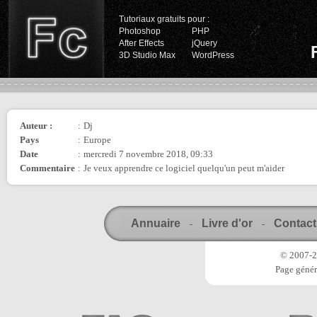
Tutoriaux gratuits pour :
Photoshop
PHP
After Effects
jQuery
3D Studio Max
WordPress
Auteur :
:
Dj
Pays
:
Europe
Date
:
mercredi 7 novembre 2018, 09:33
Commentaire
:
Je veux apprendre ce logiciel quelqu'un peut m'aider
Annuaire
Livre d'or
Contact
-
-
© 2007-20
Page génér