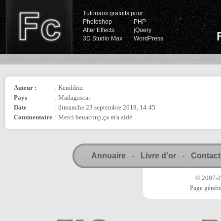
Tutoriaux gratuits pour :
Photoshop
PHP
After Effects
jQuery
3D Studio Max
WordPress
Auteur :
:
Kenddriz
Pays
:
Madagascar
Date
:
dimanche 23 septembre 2018, 14:45
Commentaire
:
Merci beuacoup,ça m'a aidé
Annuaire
Livre d'or
Contact
-
-
© 2007-20
Page généré