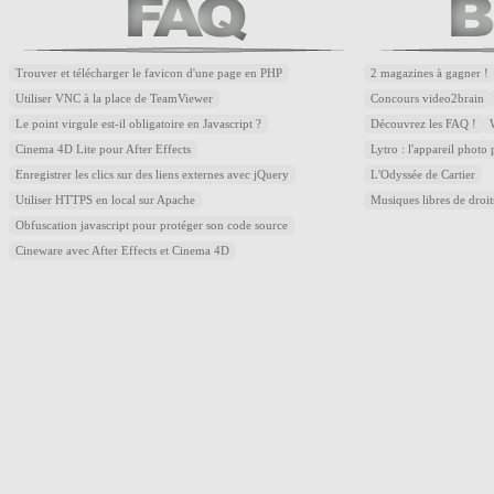
Trouver et télécharger le favicon d'une page en PHP
2 magazines à gagner !
Utiliser VNC à la place de TeamViewer
Concours video2brain
Le point virgule est-il obligatoire en Javascript ?
Découvrez les FAQ !
Cinema 4D Lite pour After Effects
Lytro : l'appareil photo
Enregistrer les clics sur des liens externes avec jQuery
L'Odyssée de Cartier
Utiliser HTTPS en local sur Apache
Musiques libres de droi
Obfuscation javascript pour protéger son code source
Cineware avec After Effects et Cinema 4D