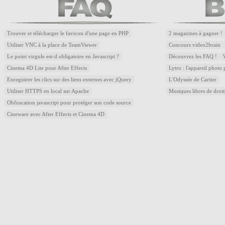
Trouver et télécharger le favicon d'une page en PHP
2 magazines à gagner !
Utiliser VNC à la place de TeamViewer
Concours video2brain
Le point virgule est-il obligatoire en Javascript ?
Découvrez les FAQ !
Cinema 4D Lite pour After Effects
Lytro : l'appareil photo
Enregistrer les clics sur des liens externes avec jQuery
L'Odyssée de Cartier
Utiliser HTTPS en local sur Apache
Musiques libres de droi
Obfuscation javascript pour protéger son code source
Cineware avec After Effects et Cinema 4D