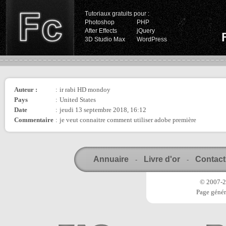
Tutoriaux gratuits pour :
Photoshop
PHP
After Effects
jQuery
3D Studio Max
WordPress
Auteur :
:
ir rabi HD mondoy
Pays
:
United States
Date
:
jeudi 13 septembre 2018, 16:12
Commentaire
:
je veut connaitre comment utiliser adobe première
Annuaire
Livre d'or
Contact
-
-
© 2007-20
Page génér