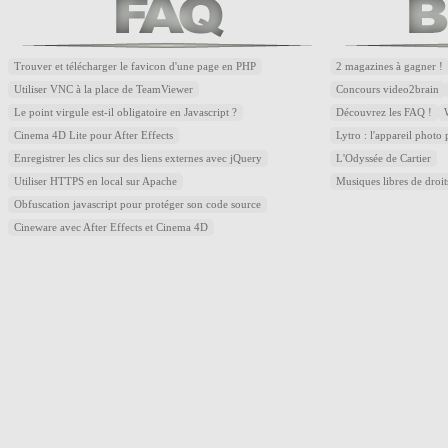
Trouver et télécharger le favicon d'une page en PHP
2 magazines à gagner !
Utiliser VNC à la place de TeamViewer
Concours video2brain
Le point virgule est-il obligatoire en Javascript ?
Découvrez les FAQ !
Cinema 4D Lite pour After Effects
Lytro : l'appareil photo
Enregistrer les clics sur des liens externes avec jQuery
L'Odyssée de Cartier
Utiliser HTTPS en local sur Apache
Musiques libres de droi
Obfuscation javascript pour protéger son code source
Cineware avec After Effects et Cinema 4D