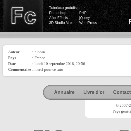
Tutoriaux gratuits pour :
Photoshop
PHP
After Effects
jQuery
3D Studio Max
WordPress
Auteur :
:
hinhin
Pays
:
France
Date
:
lundi 10 septembre 2018, 20:56
Commentaire
:
merci pour ce tuto
Annuaire
Livre d'or
Contact
-
-
© 2007-20
Page généré