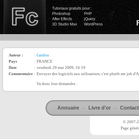
Tutoriaux gratuits pour :
Photoshop
PHP
After Effects
jQuery
3D Studio Max
WordPress
Auteur :
:
Galdon
Pays
:
FRANCE
Date
:
vendredi 29 mai 2009, 16:19
Commentaire
:
Envoyer des logiciels aux utilisateurs, c'est plutôt me job d'
Va donc leur demander...
Annuaire
Livre d'or
Contact
-
-
© 2007-20
Page génér