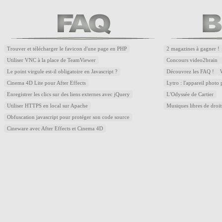
Trouver et télécharger le favicon d'une page en PHP
2 magazines à gagner !
Utiliser VNC à la place de TeamViewer
Concours video2brain
Le point virgule est-il obligatoire en Javascript ?
Découvrez les FAQ !
Cinema 4D Lite pour After Effects
Lytro : l'appareil photo
Enregistrer les clics sur des liens externes avec jQuery
L'Odyssée de Cartier
Utiliser HTTPS en local sur Apache
Musiques libres de droi
Obfuscation javascript pour protéger son code source
Cineware avec After Effects et Cinema 4D