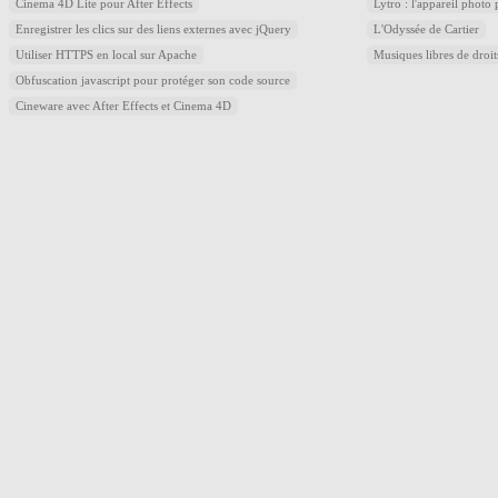
Cinema 4D Lite pour After Effects
Lytro : l'appareil photo
Enregistrer les clics sur des liens externes avec jQuery
L'Odyssée de Cartier
Utiliser HTTPS en local sur Apache
Musiques libres de droi
Obfuscation javascript pour protéger son code source
Cineware avec After Effects et Cinema 4D