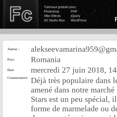
Tutoriaux gratuits pour :
Photoshop
PHP
After Effects
jQuery
3D Studio Max
WordPress
alekseevamarina959@gm
Auteur :
:
Romania
Pays
:
mercredi 27 juin 2018, 1
Date
:
Commentaire
:
Déjà très populaire dans le
amené dans notre marché l
Stars est un peu spécial, il
forme de marmelade ou de c