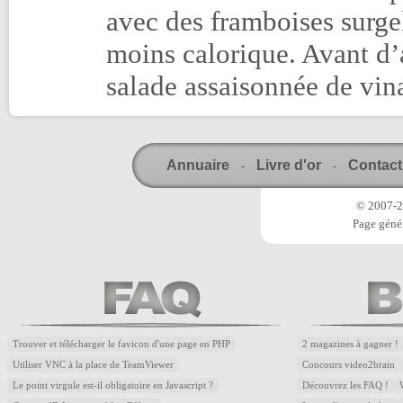
avec des framboises surgel
moins calorique. Avant d’a
salade assaisonnée de vin
Annuaire
Livre d'or
Contact
-
-
© 2007-20
Page génér
Trouver et télécharger le favicon d'une page en PHP
2 magazines à gagner !
Utiliser VNC à la place de TeamViewer
Concours video2brain
Le point virgule est-il obligatoire en Javascript ?
Découvrez les FAQ !