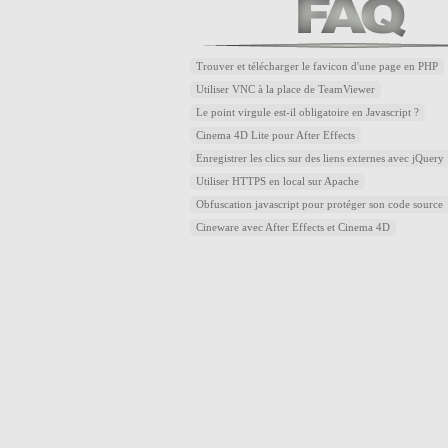
Trouver et télécharger le favicon d'une page en PHP
Utiliser VNC à la place de TeamViewer
Le point virgule est-il obligatoire en Javascript ?
Cinema 4D Lite pour After Effects
Enregistrer les clics sur des liens externes avec jQuery
Utiliser HTTPS en local sur Apache
Obfuscation javascript pour protéger son code source
Cineware avec After Effects et Cinema 4D