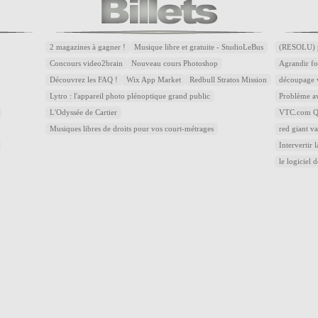
2 magazines à gagner !
Musique libre et gratuite - StudioLeBus
(RESOLU) p
Concours video2brain
Nouveau cours Photoshop
Agrandir fo
Découvrez les FAQ !
Wix App Market
Redbull Stratos Mission
découpage v
Lytro : l'appareil photo plénoptique grand public
Problème av
L'Odyssée de Cartier
VTC.com Qu
Musiques libres de droits pour vos court-métrages
red giant v
Intervertir 
le logiciel 