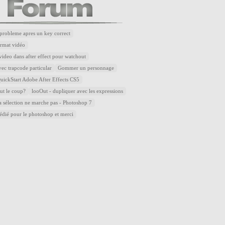
robleme apres un key correct
rmat vidéo
ideo dans after effect pour watchout
ec trapcode particular
Gommer un personnage
ickStart Adobe After Effects CS5
aut le coup?
looOut - dupliquer avec les expressions
la sélection ne marche pas - Photoshop 7
dédié pour le photoshop et merci