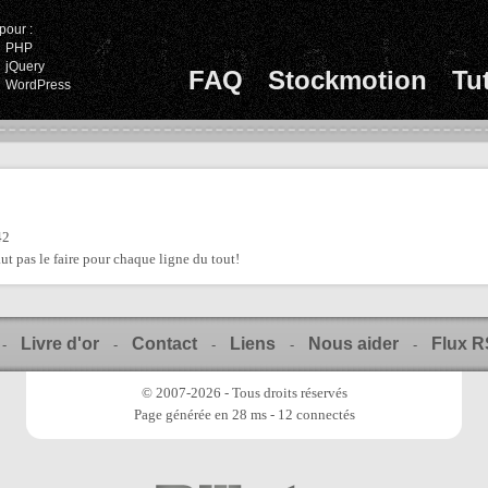
pour :
PHP
jQuery
FAQ
Stockmotion
Tu
WordPress
42
faut pas le faire pour chaque ligne du tout!
Livre d'or
Contact
Liens
Nous aider
Flux 
-
-
-
-
-
© 2007-2026 - Tous droits réservés
Page générée en 28 ms - 12 connectés