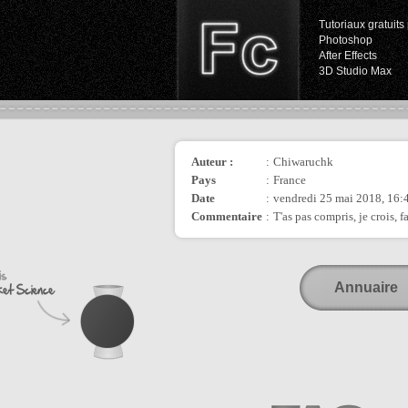
Tutoriaux gratuits 
Photoshop
After Effects
3D Studio Max
Auteur :
:
Chiwaruchk
Pays
:
France
Date
:
vendredi 25 mai 2018, 16:
Commentaire
:
T'as pas compris, je crois, 
Annuaire