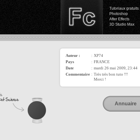
Tutoriaux gratuits 
Photoshop
After Effects
3D Studio Max
Auteur :
:
XP74
Pays
:
FRANCE
Date
:
mardi 26 mai 2009, 23:44
Commentaire
:
Très très bon tuto !!!
Merci !
Annuaire