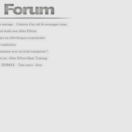
e mariage
Création d'un rail de montagne russe,
d étoilé avec After Effects
re un effet bloques avant/arrière
 traduction
nimation avec un fond transparent !
.net : After Effects Basic Training
sur 3DSMAX
Tuto souci - livre