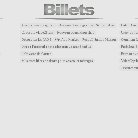
2 magazines à gagner !
Musique libre et gratuite - StudioLeBus
Loft
Cont
Concours video2brain
Nouveau cours Photoshop
Créer un fon
Découvrez les FAQ !
Wix App Market
Redbull Stratos Mission
Comment fai
Lytro : l'appareil photo plénoptique grand public
Problème de
L'Odyssée de Cartier
Faire une a
Musiques libres de droits pour vos court-métrages
VideoCopilot
Textures 