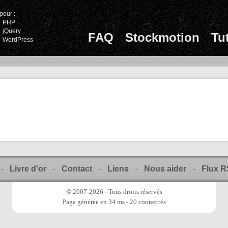
pour :
PHP
jQuery
FAQ
Stockmotion
Tu
WordPress
Livre d'or
Contact
Liens
Nous aider
Flux 
-
-
-
-
-
© 2007-2026 - Tous droits réservés
Page générée en 34 ms - 20 connectés