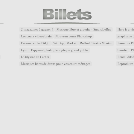
2 magazines à gagner !
Musique libre et gratuite - StudioLeBus
Here is a v
Concours video2brain
Nouveau cours Photoshop
graphisme 
Découvrez les FAQ !
Wix App Market
Redbull Stratos Mission
Passer de 
Lytro : l'appareil photo plénoptique grand public
Caustic
P
L'Odyssée de Cartier
Rendu diffé
Musiques libres de droits pour vos court-métrages
Reproduire 