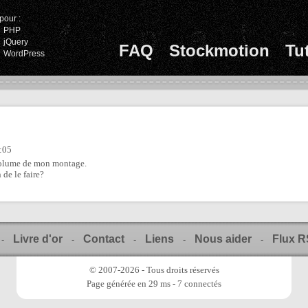
pour :
PHP
jQuery
FAQ
Stockmotion
Tu
WordPress
2:05
volume de mon montage.
de le faire?
Livre d'or
Contact
Liens
Nous aider
Flux 
-
-
-
-
-
© 2007-2026 - Tous droits réservés
Page générée en 29 ms - 7 connectés