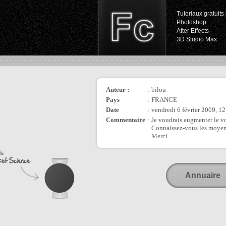
Tutoriaux gratuits 
Photoshop
After Effects
3D Studio Max
Auteur :
:
bilou
Pays
:
FRANCE
Date
:
vendredi 6 février 2009, 1
Commentaire
:
Je voudrais augmenter le 
Connaissez-vous les moyen 
Merci
Annuaire