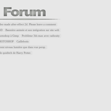
ideo made after-effect 2d. Please leave a comment
3D
Bannière animée et son intégration sur site web
Photoshop à Gimp
Problème 3ds max avec radiosity
HOTOSHOP
Caillebotis
rent niveau lumière que dans vue persp.
le quiditch de Harry Potter.