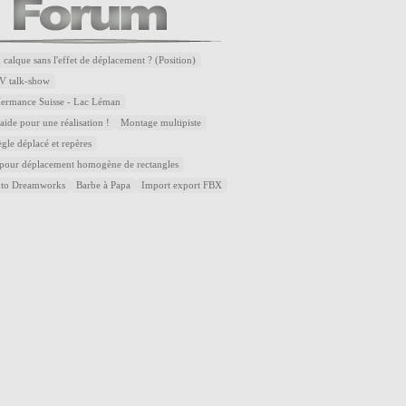
 calque sans l'effet de déplacement ? (Position)
V talk-show
Hermance Suisse - Lac Léman
ide pour une réalisation !
Montage multipiste
ègle déplacé et repères
 pour déplacement homogène de rectangles
uto Dreamworks
Barbe à Papa
Import export FBX