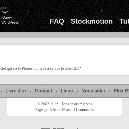
pour :
PHP
jQuery
FAQ
Stockmotion
Tu
WordPress
ciel qui est le Photoshop, qu'est ce que je dois faire?
Livre d'or
Contact
Liens
Nous aider
Flux 
-
-
-
-
-
© 2007-2026 - Tous droits réservés
Page générée en 29 ms - 31 connectés