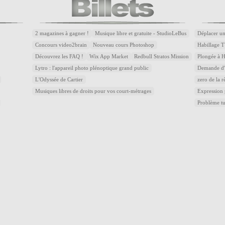
2 magazines à gagner !
Musique libre et gratuite - StudioLeBus
Déplacer un
Concours video2brain
Nouveau cours Photoshop
Habillage T
Découvrez les FAQ !
Wix App Market
Redbull Stratos Mission
Plongée à 
Lytro : l'appareil photo plénoptique grand public
Demande d'a
L'Odyssée de Cartier
zero de la r
Musiques libres de droits pour vos court-métrages
Expression
Problème t