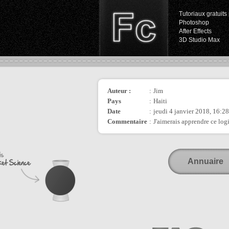
Tutoriaux gratuits 
Photoshop
After Effects
3D Studio Max
Auteur :
:
Jim
Pays
:
Haiti
Date
:
jeudi 4 janvier 2018, 16:28
Commentaire
:
J'aimerais apprendre ce logi
Annuaire