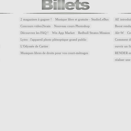
2 magazines à gagner !
Musique libre et gratuite - StudioLeBus
AE introdui
Concours video2brain
Nouveau cours Photoshop
Boost rend
Découvrez les FAQ !
Wix App Market
Redbull Stratos Mission
Alt+W
Cr
Lytro : l'appareil photo plénoptique grand public
Comment dé
L'Odyssée de Cartier
ouvrir un f
Musiques libres de droits pour vos court-métrages
RENDER en 
réaliser une