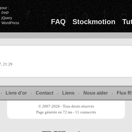
pour :
PHP
jQuery
FAQ
Stockmotion
Tu
WordPress
7, 21:29
Livre d'or
Contact
Liens
Nous aider
Flux 
-
-
-
-
-
© 2007-2026 - Tous droits réservés
Page générée en 72 ms - 11 connectés