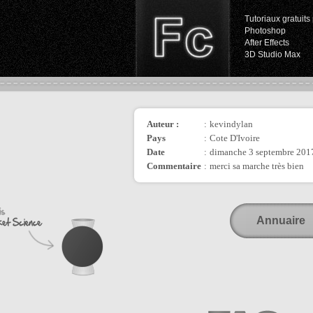
Tutoriaux gratuits 
Photoshop
After Effects
3D Studio Max
Auteur :
:
kevindylan
Pays
:
Cote D'Ivoire
Date
:
dimanche 3 septembre 201
Commentaire
:
merci sa marche très bien
Annuaire