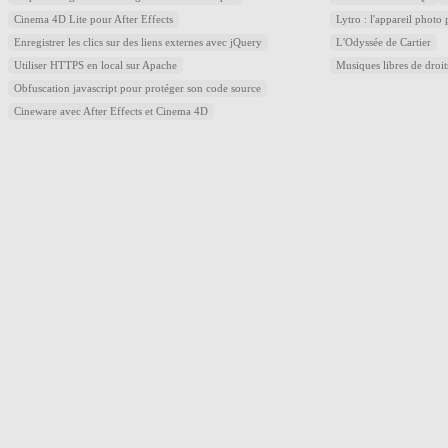
Cinema 4D Lite pour After Effects
Lytro : l'appareil photo
Enregistrer les clics sur des liens externes avec jQuery
L'Odyssée de Cartier
Utiliser HTTPS en local sur Apache
Musiques libres de droi
Obfuscation javascript pour protéger son code source
Cineware avec After Effects et Cinema 4D