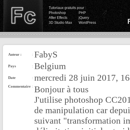
Tutoriaux gratuits pour :
Photoshop
PHP
After Effects
jQuery
3D Studio Max
WordPress
FabyS
Auteur :
:
Belgium
Pays
:
mercredi 28 juin 2017, 1
Date
:
Commentaire
:
Bonjour à tous
J'utilise photoshop CC2017
de manipulation car depuis
suivant "transformation im