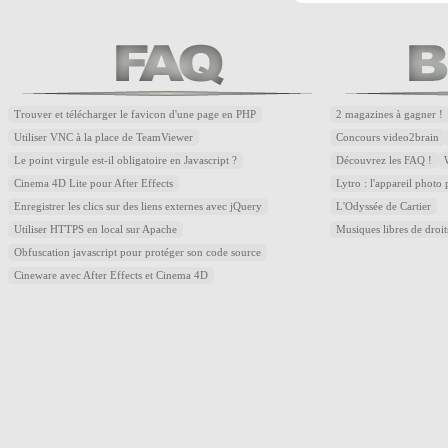
Trouver et télécharger le favicon d'une page en PHP
2 magazines à gagner !
Utiliser VNC à la place de TeamViewer
Concours video2brain
Le point virgule est-il obligatoire en Javascript ?
Découvrez les FAQ !
Cinema 4D Lite pour After Effects
Lytro : l'appareil photo
Enregistrer les clics sur des liens externes avec jQuery
L'Odyssée de Cartier
Utiliser HTTPS en local sur Apache
Musiques libres de droi
Obfuscation javascript pour protéger son code source
Cineware avec After Effects et Cinema 4D