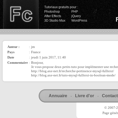
Tutoriaux gratuits pour :
Photoshop
PHP
After Effects
jQuery
3D Studio Max
WordPress
Auteur :
:
jm
Pays
:
France
Date
:
jeudi 1 juin 2017, 11:40
Commentaire
:
Bonjour,
Je vous propose deux petits tuto pour implémenter une
http://blog.axe-net.fr/recherche-pertinence-mysql-fulltext/
http://blog.axe-net.fr/tuto-mysql-fulltext-in-boolean-mode/
Annuaire
Livre d'or
Contact
-
-
© 2007-20
Page génér