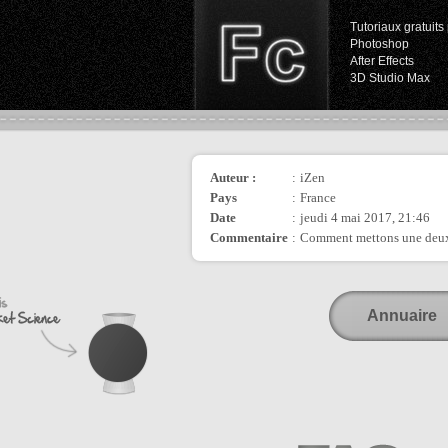
Tutoriaux gratuits 
Photoshop
After Effects
3D Studio Max
Auteur :
:
iZen
Pays
:
France
Date
:
jeudi 4 mai 2017, 21:46
Commentaire
:
Comment mettons une deu
Annuaire