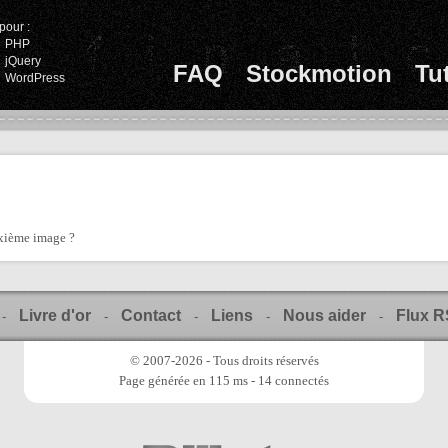
pour :
PHP
jQuery
FAQ
Stockmotion
Tu
WordPress
xième image ?
Livre d'or
Contact
Liens
Nous aider
Flux 
-
-
-
-
-
© 2007-2026 - Tous droits réservés
Page générée en 115 ms - 14 connectés