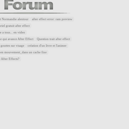
t Normandie alentour
after effect error: ram preview
riel gratuit after effect
 a tous... en video
e qui avance After Effect
Question trait after effect
 gouttes sur visage
création d'un livre et l'animer
 en mouvement_dans un cache fixe
 After Effects?