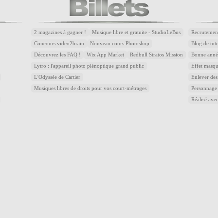
2 magazines à gagner !
Musique libre et gratuite - StudioLeBus
Recrutemen
Concours video2brain
Nouveau cours Photoshop
Blog de tuto
Découvrez les FAQ !
Wix App Market
Redbull Stratos Mission
Bonne année
Lytro : l'appareil photo plénoptique grand public
Effet masqu
L'Odyssée de Cartier
Enlever des
Musiques libres de droits pour vos court-métrages
Personnage
Réalisé avec