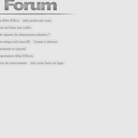
u After Effect
aide projet star wars
lien url dans une vidéo
de séparer les dimensions solution ?
n temps reel sous AE
Comte à rebours
acement et opacité
portation After Effects
uivi du mouvement
info pour faire un logo.