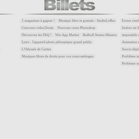
2 magazines à gagner !
Musique libre et gratuite - StudioLeBus
Erreur rend
Concours video2brain
Nouveau cours Photoshop
Insérer un 
Découvrez les FAQ !
Wix App Market
Redbull Stratos Mission
impossible 
Lytro : l'appareil photo plénoptique grand public
Animation e
L'Odyssée de Cartier
Soucis dépl
Musiques libres de droits pour vos court-métrages
Problème im
Probleme s