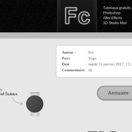
Tutoriaux gratuits 
Photoshop
After Effects
3D Studio Max
Auteur :
:
Ful
Pays
:
Togo
Date
:
mardi 31 janvier 2017, 15:
Commentaire
:
slt
Annuaire