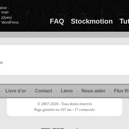
pour :
PHP
jQuery
FAQ
Stockmotion
Tu
WordPress
36
Livre d'or
Contact
Liens
Nous aider
Flux 
-
-
-
-
-
© 2007-2026 - Tous droits réservés
Page générée en 107 ms - 17 connectés