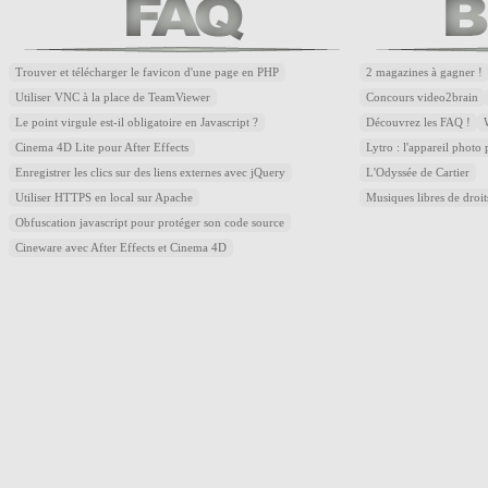
Trouver et télécharger le favicon d'une page en PHP
2 magazines à gagner !
Utiliser VNC à la place de TeamViewer
Concours video2brain
Le point virgule est-il obligatoire en Javascript ?
Découvrez les FAQ !
Cinema 4D Lite pour After Effects
Lytro : l'appareil photo
Enregistrer les clics sur des liens externes avec jQuery
L'Odyssée de Cartier
Utiliser HTTPS en local sur Apache
Musiques libres de droi
Obfuscation javascript pour protéger son code source
Cineware avec After Effects et Cinema 4D