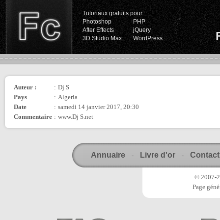
Tutoriaux gratuits pour :
Photoshop
PHP
After Effects
jQuery
3D Studio Max
WordPress
Auteur :
:
Dj S
Pays
:
Algeria
Date
:
samedi 14 janvier 2017, 20:30
Commentaire
:
www.Dj S.net
Annuaire
Livre d'or
Contact
-
-
© 2007-20
Page génér