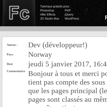
Tutoriaux gratuits pour :
Photoshop
PHP
After Effects
jQuery
3D Studio Max
WordPress
Dev (développeur!)
Auteur :
:
Norway
Pays
:
jeudi 5 janvier 2017, 16:
Date
:
Commentaire
:
Bonjour à tous et merci p
tient pas compte des sous
que les pages principal (l
pages sont classés au mêm