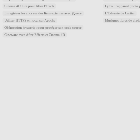
Cinema 4D Lite pour After Effects
Lytro : l'appareil photo
Enregistrer les clics sur des liens externes avec jQuery
L'Odyssée de Cartier
Utiliser HTTPS en local sur Apache
Musiques libres de droi
Obfuscation javascript pour protéger son code source
Cineware avec After Effects et Cinema 4D