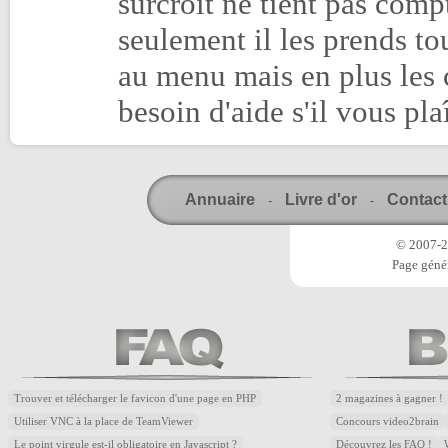
surcroît ne tient pas comp
seulement il les prends to
au menu mais en plus les c
besoin d'aide s'il vous pl
Annuaire
Livre d'or
Contact
-
-
© 2007-20
Page génér
Trouver et télécharger le favicon d'une page en PHP
2 magazines à gagner !
Utiliser VNC à la place de TeamViewer
Concours video2brain
Le point virgule est-il obligatoire en Javascript ?
Découvrez les FAQ !