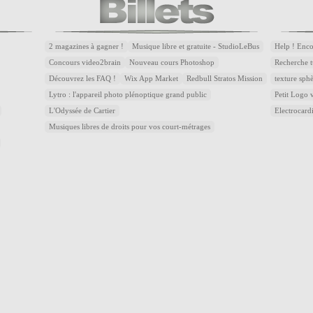
2 magazines à gagner !
Musique libre et gratuite - StudioLeBus
Help ! Enc
Concours video2brain
Nouveau cours Photoshop
Recherche t
Découvrez les FAQ !
Wix App Market
Redbull Stratos Mission
texture sph
Lytro : l'appareil photo plénoptique grand public
Petit Logo
L'Odyssée de Cartier
Electrocar
Musiques libres de droits pour vos court-métrages