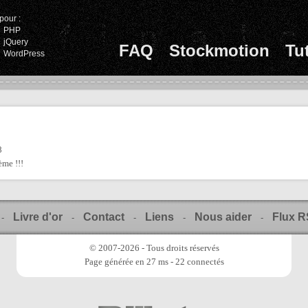
pour :
PHP
jQuery
FAQ
Stockmotion
Tu
WordPress
8
ème !!!
Livre d'or
Contact
Liens
Nous aider
Flux 
-
-
-
-
-
© 2007-2026 - Tous droits réservés
Page générée en 27 ms - 22 connectés