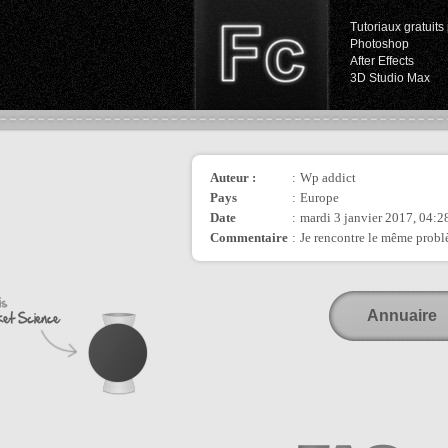
Tutoriaux gratuits 
Photoshop
After Effects
3D Studio Max
Auteur :
:
Wp addict
Pays
:
Europe
Date
:
mardi 3 janvier 2017, 04:2
Commentaire
:
Je rencontre le même probl
Annuaire