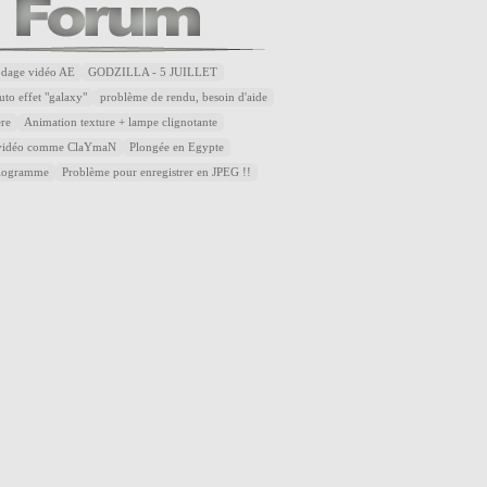
odage vidéo AE
GODZILLA - 5 JUILLET
uto effet "galaxy"
problème de rendu, besoin d'aide
ère
Animation texture + lampe clignotante
 vidéo comme ClaYmaN
Plongée en Egypte
diogramme
Problème pour enregistrer en JPEG !!