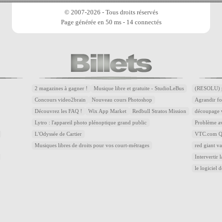
© 2007-2026 - Tous droits réservés
Page générée en 50 ms - 14 connectés
2 magazines à gagner !
Musique libre et gratuite - StudioLeBus
(RESOLU) p
Concours video2brain
Nouveau cours Photoshop
Agrandir fo
Découvrez les FAQ !
Wix App Market
Redbull Stratos Mission
découpage v
Lytro : l'appareil photo plénoptique grand public
Problème av
L'Odyssée de Cartier
VTC.com Qu
Musiques libres de droits pour vos court-métrages
red giant v
Intervertir 
le logiciel 