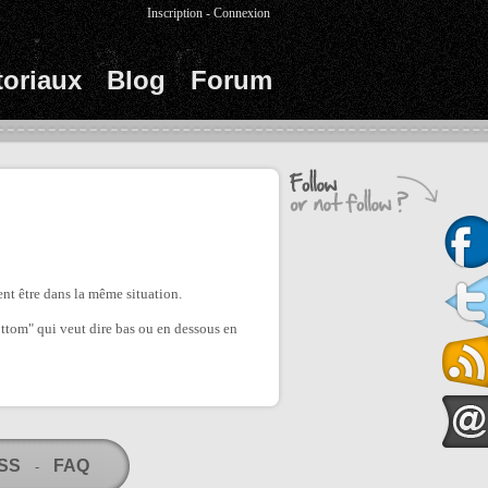
Inscription
-
Connexion
toriaux
Blog
Forum
ent être dans la même situation.
"bottom" qui veut dire bas ou en dessous en
RSS
FAQ
-