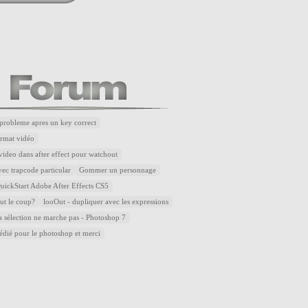
robleme apres un key correct
rmat vidéo
ideo dans after effect pour watchout
ec trapcode particular
Gommer un personnage
ickStart Adobe After Effects CS5
aut le coup?
looOut - dupliquer avec les expressions
la sélection ne marche pas - Photoshop 7
dédié pour le photoshop et merci