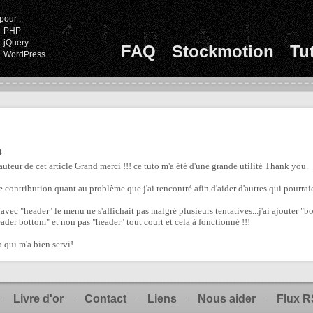
pour :
PHP
jQuery
FAQ
Stockmotion
Tu
WordPress
4
auteur de cet article Grand merci !!! ce tuto m'a été d'une grande utilité Thank you.
e contribution quant au problème que j'ai rencontré afin d'aider d'autres qui pourrai
e avec "header" le menu ne s'affichait pas malgré plusieurs tentatives...j'ai ajouter 
header bottom" et non pas "header" tout court et cela à fonctionné !!!
 qui m'a bien servi!
Livre d'or
Contact
Liens
Nous aider
Flux 
-
-
-
-
-