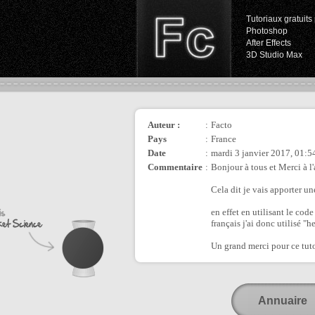
Tutoriaux gratuits 
Photoshop
After Effects
3D Studio Max
Auteur :
:
Facto
Pays
:
France
Date
:
mardi 3 janvier 2017, 01:5
Commentaire
:
Bonjour à tous et Merci à l'
Cela dit je vais apporter un
en effet en utilisant le cod
français j'ai donc utilisé "
Un grand merci pour ce tuto
Annuaire